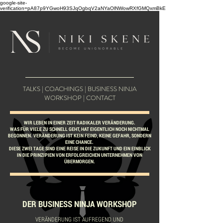
google-site-
verification=pA87p9YGwoH93SJqOgbqV2aNYaOlNWowRXfGMQxmBkE
TALKS
|
COACHINGS
|
BUSINESS NINJA
WORKSHOP
|
CONTACT
WIR LEBEN IN EINER ZEIT RADIKALER VERÄNDERUNG.
WAS FÜR VIELE ZU SCHNELL GEHT, HAT EIGENTLICH NOCH NICHTMAL
BEGONNEN. VERÄNDERUNG IST KEIN FEIND, KEINE GEFAHR, SONDERN
EINE CHANCE.
DIESE ZWEI TAGE SIND EINE REISE IN DIE ZUKUNFT UND EIN EINBLICK
IN DIE PRINZIPIEN VON ERFOLGREICHEN UNTERNEHMEN VON
ÜBERMORGEN.
DER BUSINESS NINJA WORKSHOP
VERÄNDERUNG IST AUFREGEND UND