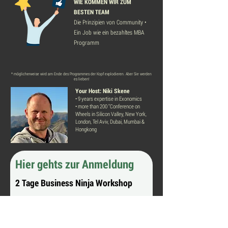
WIE KOMMEN WIR ZUM
BESTEN TEAM
Die Prinzipien von Community •
Ein Job wie ein bezahltes MBA
Programm
* möglicherweise wird am Ende des Programmes der Kopf explodieren. Aber Sie werden
es lieben!
Your Host: Niki Skene
• 9 years expertise in Exonomics
• more than 200 "Conference on
Wheels in Silicon Valley, New York,
London, Tel Aviv, Dubai, Mumbai &
Hongkong
Hier gehts zur Anmeldung
2 Tage Business Ninja Workshop
5 Vorträge
Mehr als 20 Übungen
Business Ninja Arbeitsbuch