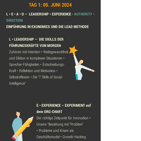
TAG 1: 05. JUNI 2024
L • E • A • D – LEADERSHIP • EXPERIENCE
• AUTHORITY •
DIRECTION
EINFÜHRUNG IN EXONOMICS UND DIE LEAD METHODE
L • LEADERSHIP –
DIE SKILLS DER
FÜHRUNGSKRÄFTE VON MORGEN
Zuhören mit Intention • Redegewandtheit
und Diktion in komplexen Situationen •
Sprecher-Fähigkeiten • Entscheidungs-
Kraft • Reflektion und Motivation •
Selbstreflexion • Die "7 Skills of Social
Intelligence"
E • EXPERIENCE – EXPERIMENT auf
dem ORG-CHART
Der richtige Zeitpunkt für Innovation •
Unsere "Beziehung mit "Problem"
•
Probleme und Krisen als
Geschäftsmodel •
Growth Hacking