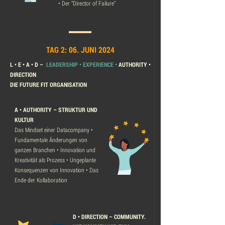
•
Der "Director of Failure"
TAG 2: 06. JUNI 2024
L • E • A • D –
LEADERSHIP • EXPERIENCE •
AUTHORITY •
DIRECTION
DIE FUTURE FIT ORGANISATION
A • AUTHORITY – STRUKTUR UND
KULTUR
Das Mindset einer Datacompany •
Fundamentale Änderungen von
ganzen Branchen • Innovation und
Kreativität als Prozess • Ungeplante
Konsequenzen von Innovation • Das
Ende der Kollaboration
D • DIRECTION – COMMUNITY.