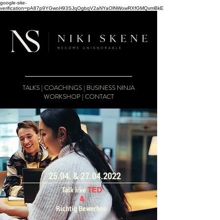
google-site-
verification=pA87p9YGwoH93SJqOgbqV2aNYaOlNWowRXfGMQxmBkE
TALKS
|
COACHINGS
|
BUSINESS NINJA
WORKSHOP
|
CONTACT
25.04. &
27.04.2022
Talk like
TED
&
Richtig Bewerben