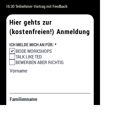
16:30 Teilnehmer-Vortrag mit Feedback
Hier gehts zur
(kostenfreien!) Anmeldung
R
ICH MELDE MICH AN FÜR:
*
e
BEIDE WORKSHOPS
q
TALK LIKE TED
u
i
BEWERBEN ABER RICHTIG
r
Vorname
e
d
Familienname
Email